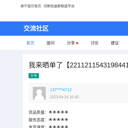
犀牛智印首页
印刷包装新制造平台
交流社区
首页
提问
分享
讨论
建议
我来晒单了【221121154319844
分享
137****4712
2023-04-24 16:40
货品质量：🌟🌟🌟🌟🌟
服务态度：🌟🌟🌟🌟🌟
发货速度：🌟🌟🌟🌟🌟